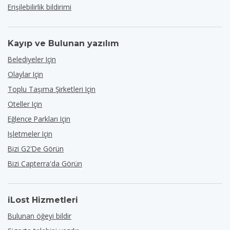
Erişilebilirlik bildirimi
Kayıp ve Bulunan yazılım
Belediyeler Için
Olaylar Için
Toplu Taşıma Şirketleri Için
Oteller Için
Eğlence Parkları Için
Işletmeler Için
Bizi G2'de Görün
Bizi Capterra'da Görün
iLost Hizmetleri
Bulunan öğeyi bildir