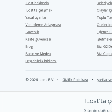
İLost hakkında
Belediyele
İLost'ta çalışmak
Olaylar Iç
Yasal uyarılar
Toplu Taş
Veri İşleme Anlaşması
Oteller Iç
Güvenlik
Eğlence Pa
Kalite güvencesi
Işletmeler
Blog
Bizi G2'
Basın ve Medya
Bizi Capt
Erişilebilirlik bildirimi
© 2026 iLost B.V.
•
Gizlilik Politikası
•
şartlar v
İLost'ta ç
Sitenin doğru 