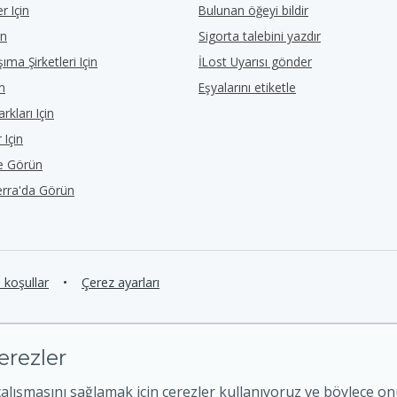
r Için
Bulunan öğeyi bildir
in
Sigorta talebini yazdır
ıma Şirketleri Için
İLost Uyarısı gönder
in
Eşyalarını etiketle
rkları Için
 Için
de Görün
erra'da Görün
e koşullar
•
Çerez ayarları
erezler
çalışmasını sağlamak için çerezler kullanıyoruz ve böylece o