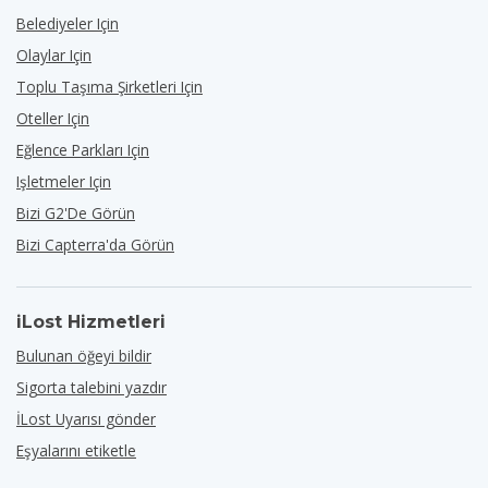
Belediyeler Için
Olaylar Için
Toplu Taşıma Şirketleri Için
Oteller Için
Eğlence Parkları Için
Işletmeler Için
Bizi G2'de Görün
Bizi Capterra'da Görün
iLost Hizmetleri
Bulunan öğeyi bildir
Sigorta talebini yazdır
İLost Uyarısı gönder
Eşyalarını etiketle