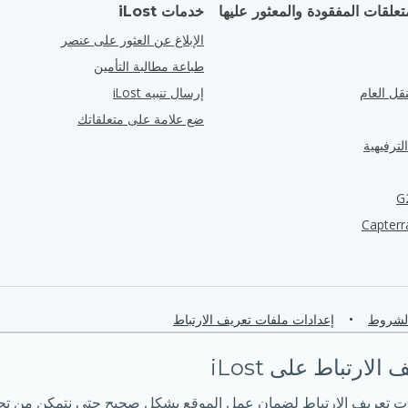
تعلقات المفقودة والمعثور عليها
خدمات iLost
الإبلاغ عن العثور على عنصر
طباعة مطالبة التأمين
قل العام
إرسال تنبيه iLost
ضع علامة على متعلقاتك
لترفيهية
الشروط
•
إعدادات ملفات تعريف الارتباط
لارتباط على iLost
ت تعريف الارتباط لضمان عمل الموقع بشكل صحيح حتى نتمكن من تحس