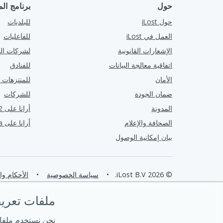
حول
برنامج الم
حول iLost
للبلديات
العمل في iLost
للفاعليات
الإشعارات القانونية
لشركات الن
اتفاقية معالجة البيانات
للفنادق
الأمان
للمنتزهات ا
ضمان الجودة
للشركات
المدونة
أرانا على G2
الصحافة والإعلام
أرانا على Capterra
بيان إمكانية الوصول
© 2026 iLost B.V.
•
سياسة الخصوصية
•
الأحكام و
ملفات تعريف ا
نحن نستخدم ملفا