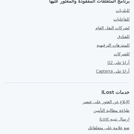
برنامج المتعلقات المفقودة والمعثور عليها
للبلديات
للفاعليات
لشركات النقل العام
للفنادق
للمنتزهات الترفيهية
للشركات
أرانا على G2
أرانا على Capterra
خدمات iLost
الإبلاغ عن العثور على عنصر
طباعة مطالبة التأمين
إرسال تنبيه iLost
ضع علامة على متعلقاتك