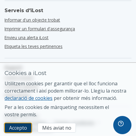
Serveis d'iLost
Informar d'un objecte trobat
Imprimir un formulari d'assegurança
Envieu una alerta iLost
Etiqueta les teves pertinences
Suport
Cookies a iLost
Centre d'ajuda
Utilitzem cookies per garantir que el lloc funciona
Contacte general
correctament i així podem millorar-lo. Llegiu la nostra
Mapa del lloc
declaració de cookies
per obtenir més informació.
Per a les cookies de màrqueting necessitem el
vostre permís.
© 2026 iLost B.V.
Política de privadesa
•
Termes i Condicions
•
Accepto
Més aviat no
Configuració de cookies