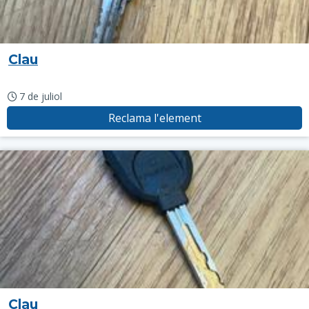
Clau
7 de juliol
Reclama l'element
Clau