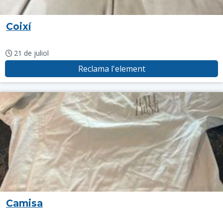
Coixí
21 de juliol
Reclama l'element
Camisa