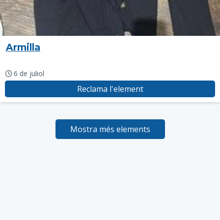
Armilla
6 de juliol
Reclama l'element
Mostra més elements