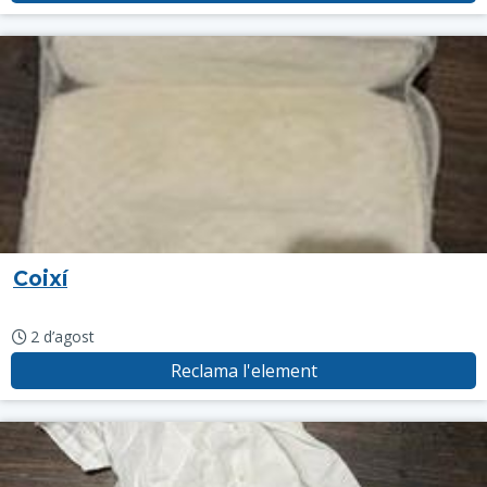
Coixí
2 d’agost
Reclama l'element