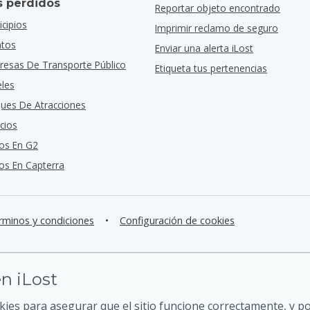
s perdidos
Reportar objeto encontrado
cipios
Imprimir reclamo de seguro
ntos
Enviar una alerta iLost
resas De Transporte Público
Etiqueta tus pertenencias
eles
ques De Atracciones
cios
os En G2
s En Capterra
rminos y condiciones
•
Configuración de cookies
n iLost
kies para asegurar que el sitio funcione correctamente, y 