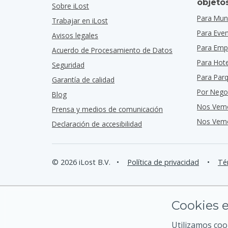
objeto
Sobre iLost
Para Muni
Trabajar en iLost
Para Eve
Avisos legales
Para Emp
Acuerdo de Procesamiento de Datos
Para Hot
Seguridad
Para Par
Garantía de calidad
Por Nego
Blog
Nos Vem
Prensa y medios de comunicación
Nos Vemo
Declaración de accesibilidad
© 2026 iLost B.V.
•
Política de privacidad
•
Té
Cookies e
Utilizamos coo