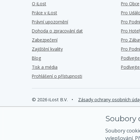
O iLost
Pro Obce
Práce v iLost
Pro Událo
Právní upozornění
Pro Podn
Dohoda o zpracování dat
Pro Hotel
Zabezpečení
Pro Zába
Zajištění kvality
Pro Podn
Blog
Podívejt
Tisk a média
Podívejt
Prohlášení o přístupnosti
© 2026 iLost B.V.
•
Zásady ochrany osobních úda
Soubory c
Soubory cooki
vylepšování. P