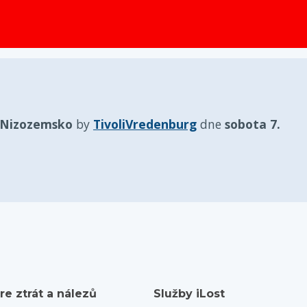
obsah
 Nizozemsko
by
TivoliVredenburg
dne
sobota 7.
re ztrát a nálezů
Služby iLost