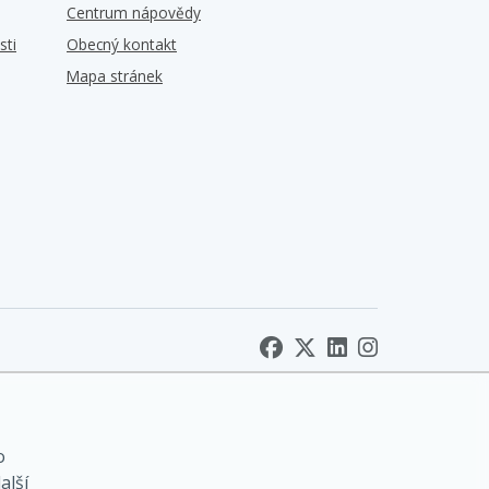
Centrum nápovědy
sti
Obecný kontakt
Mapa stránek
o
alší