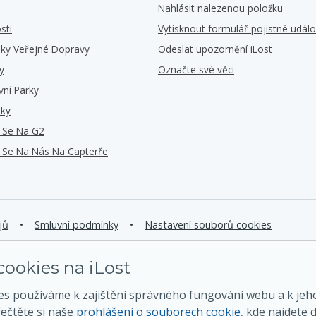
Nahlásit nalezenou položku
sti
Vytisknout formulář pojistné událo
iky Veřejné Dopravy
Odeslat upozornění iLost
y
Označte své věci
vní Parky
iky
e Se Na G2
e Se Na Nás Na Capterře
jů
•
Smluvní podmínky
•
Nastavení souborů cookies
ookies na iLost
es používáme k zajištění správného fungování webu a k jeh
řečtěte si naše
prohlášení o souborech cookie
, kde najdete d