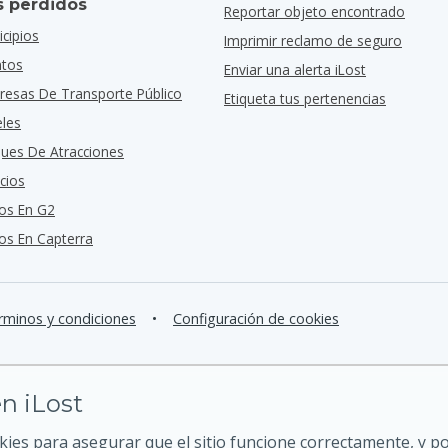
s perdidos
Reportar objeto encontrado
cipios
Imprimir reclamo de seguro
ntos
Enviar una alerta iLost
resas De Transporte Público
Etiqueta tus pertenencias
eles
ques De Atracciones
cios
os En G2
s En Capterra
rminos y condiciones
•
Configuración de cookies
n iLost
kies para asegurar que el sitio funcione correctamente, y 