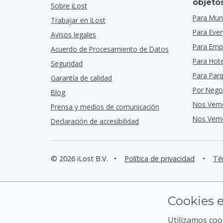
objeto
Sobre iLost
Para Muni
Trabajar en iLost
Para Eve
Avisos legales
Para Emp
Acuerdo de Procesamiento de Datos
Para Hot
Seguridad
Para Par
Garantía de calidad
Por Nego
Blog
Nos Vem
Prensa y medios de comunicación
Nos Vemo
Declaración de accesibilidad
© 2026 iLost B.V.
•
Política de privacidad
•
Té
Cookies e
Utilizamos coo