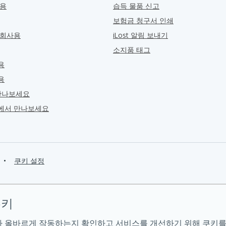
관용
습득 물품 신고
보험금 청구서 인쇄
 회사용
iLost 알림 보내기
소지품 태그
용
용
만나보세요
ra에서 만나보세요
•
쿠키 설정
쿠키
 올바르게 작동하는지 확인하고 서비스를 개선하기 위해 쿠키를