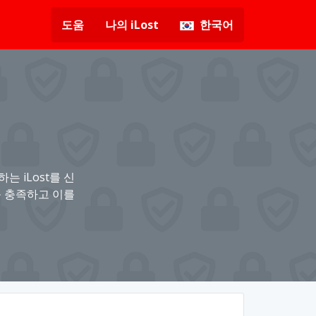
도움
나의 iLost
한국어
는 iLost를 신
를 충족하고 이를