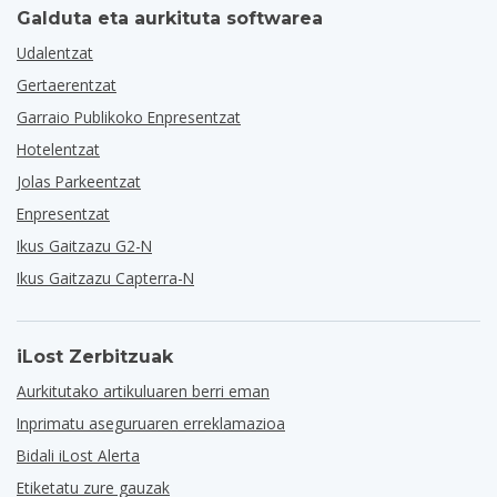
Galduta eta aurkituta softwarea
Udalentzat
Gertaerentzat
Garraio Publikoko Enpresentzat
Hotelentzat
Jolas Parkeentzat
Enpresentzat
Ikus Gaitzazu G2-N
Ikus Gaitzazu Capterra-N
iLost Zerbitzuak
Aurkitutako artikuluaren berri eman
Inprimatu aseguruaren erreklamazioa
Bidali iLost Alerta
Etiketatu zure gauzak