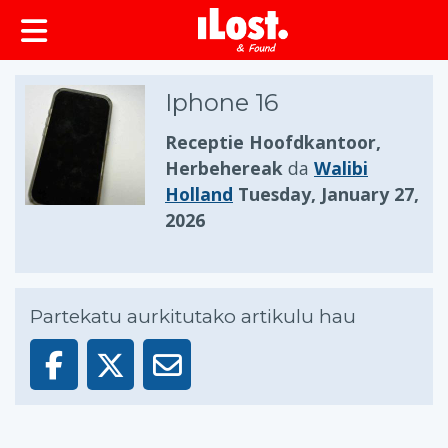
Iphone 16
Receptie Hoofdkantoor,
Herbehereak
da
Walibi
Holland
Tuesday, January 27,
2026
Partekatu aurkitutako artikulu hau