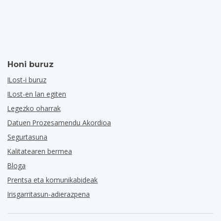
Honi buruz
ILost-i buruz
ILost-en lan egiten
Legezko oharrak
Datuen Prozesamendu Akordioa
Segurtasuna
Kalitatearen bermea
Bloga
Prentsa eta komunikabideak
Irisgarritasun-adierazpena