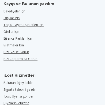
Kayıp ve Bulunan yazılım
Belediyeler Için
Olaylar Için
Toplu Taşıma Şirketleri Için
Oteller Için
Eğlence Parkları Için
Işletmeler Için
Bizi G2'de Görün
Bizi Capterra'da Görün
iLost Hizmetleri
Bulunan öğeyi bildir
Sigorta talebini yazdır
İLost Uyarısı gönder
Eşyalarını etiketle