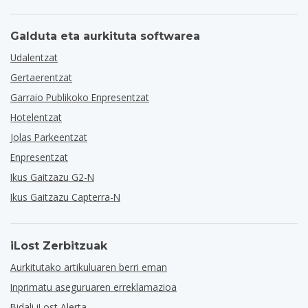
Galduta eta aurkituta softwarea
Udalentzat
Gertaerentzat
Garraio Publikoko Enpresentzat
Hotelentzat
Jolas Parkeentzat
Enpresentzat
Ikus Gaitzazu G2-N
Ikus Gaitzazu Capterra-N
iLost Zerbitzuak
Aurkitutako artikuluaren berri eman
Inprimatu aseguruaren erreklamazioa
Bidali iLost Alerta