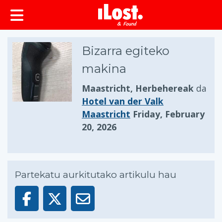
Bizarra egiteko
makina
Maastricht, Herbehereak
da
Hotel van der Valk
Maastricht
Friday, February
20, 2026
Partekatu aurkitutako artikulu hau