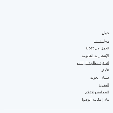
حول
حول iLost
العمل في iLost
الإشعارات القانونية
اتفاقية معالجة البيانات
الأمان
ضمان الجودة
المدونة
الصحافة والإعلام
بيان إمكانية الوصول