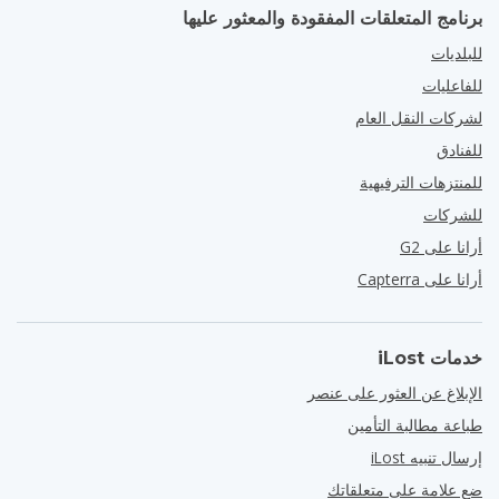
برنامج المتعلقات المفقودة والمعثور عليها
للبلديات
للفاعليات
لشركات النقل العام
للفنادق
للمنتزهات الترفيهية
للشركات
أرانا على G2
أرانا على Capterra
خدمات iLost
الإبلاغ عن العثور على عنصر
طباعة مطالبة التأمين
إرسال تنبيه iLost
ضع علامة على متعلقاتك