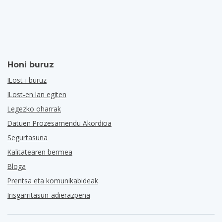
Honi buruz
ILost-i buruz
ILost-en lan egiten
Legezko oharrak
Datuen Prozesamendu Akordioa
Segurtasuna
Kalitatearen bermea
Bloga
Prentsa eta komunikabideak
Irisgarritasun-adierazpena