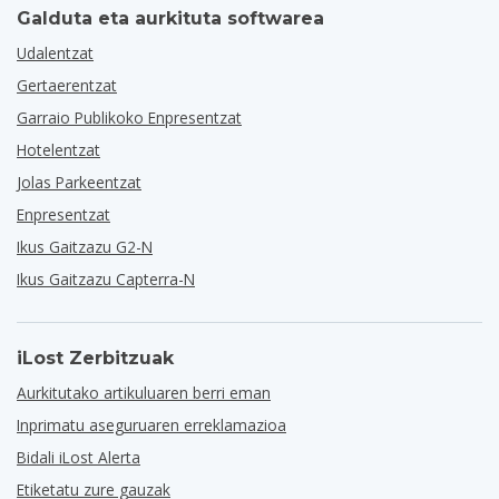
Galduta eta aurkituta softwarea
Udalentzat
Gertaerentzat
Garraio Publikoko Enpresentzat
Hotelentzat
Jolas Parkeentzat
Enpresentzat
Ikus Gaitzazu G2-N
Ikus Gaitzazu Capterra-N
iLost Zerbitzuak
Aurkitutako artikuluaren berri eman
Inprimatu aseguruaren erreklamazioa
Bidali iLost Alerta
Etiketatu zure gauzak