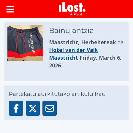
Bainujantzia
Maastricht, Herbehereak
da
Hotel van der Valk
Maastricht
Friday, March 6,
2026
Partekatu aurkitutako artikulu hau