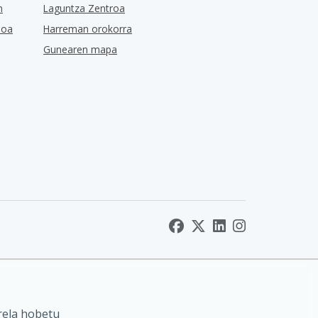
n
Laguntza Zentroa
ioa
Harreman orokorra
Gunearen mapa
rela hobetu