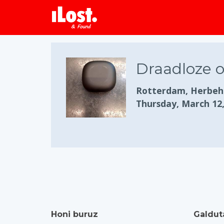
Draadloze o
Rotterdam, Herbeh
Thursday, March 12,
Honi buruz
Galdut