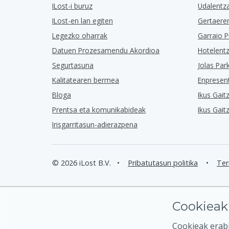
ILost-i buruz
Udalentz
ILost-en lan egiten
Gertaere
Legezko oharrak
Garraio P
Datuen Prozesamendu Akordioa
Hotelent
Segurtasuna
Jolas Par
Kalitatearen bermea
Enpresen
Bloga
Ikus Gait
Prentsa eta komunikabideak
Ikus Gait
Irisgarritasun-adierazpena
© 2026 iLost B.V.
•
Pribatutasun politika
•
Ter
Cookieak
Cookieak erabi