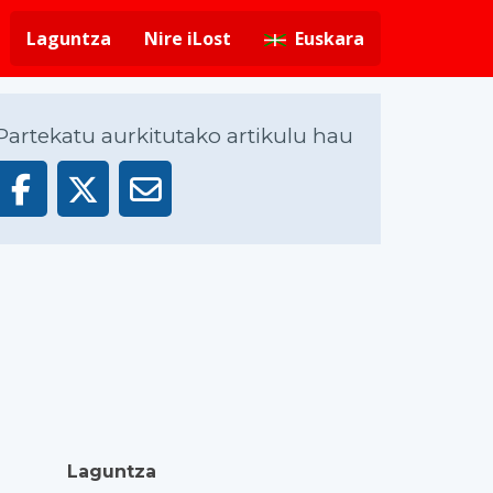
Laguntza
Nire iLost
Euskara
Partekatu aurkitutako artikulu hau
Laguntza