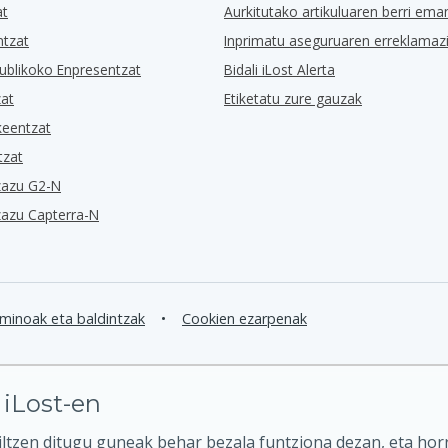
at
Aurkitutako artikuluaren berri ema
ntzat
Inprimatu aseguruaren erreklamaz
ublikoko Enpresentzat
Bidali iLost Alerta
zat
Etiketatu zure gauzak
keentzat
tzat
zazu G2-N
zazu Capterra-N
minoak eta baldintzak
•
Cookien ezarpenak
 iLost-en
ltzen ditugu guneak behar bezala funtziona dezan, eta hor