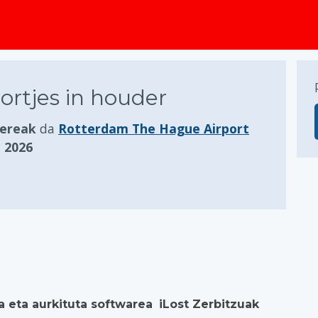
ortjes in houder
ereak
da
Rotterdam The Hague Airport
 2026
a eta aurkituta softwarea
iLost Zerbitzuak