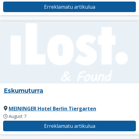
Erreklamatu artikulua
Eskumuturra
MEININGER Hotel Berlin Tiergarten
August 7
Erreklamatu artikulua