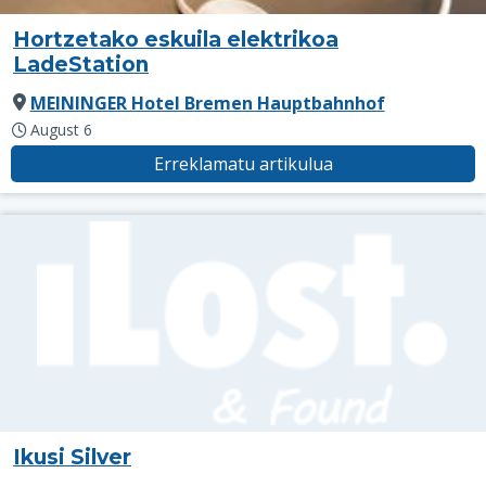
Hortzetako eskuila elektrikoa
LadeStation
MEININGER Hotel Bremen Hauptbahnhof
August 6
Erreklamatu artikulua
Ikusi Silver