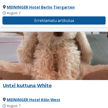
MEININGER Hotel Berlin Tiergarten
August 7
Erreklamatu artikulua
Untxi kuttuna White
MEININGER Hotel Köln West
August 7