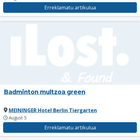
Erreklamatu artikulua
Badminton multzoa green
MEININGER Hotel Berlin Tiergarten
August 5
Erreklamatu artikulua