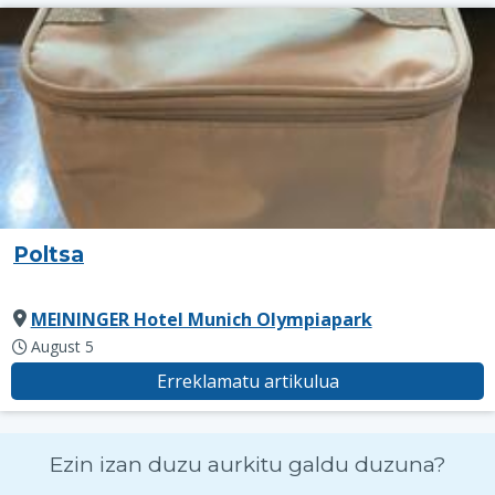
Poltsa
MEININGER Hotel Munich Olympiapark
August 5
Erreklamatu artikulua
Ezin izan duzu aurkitu galdu duzuna?