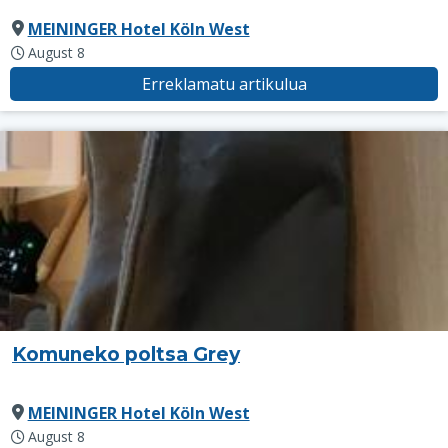
MEININGER Hotel Köln West
August 8
Erreklamatu artikulua
Komuneko poltsa Grey
MEININGER Hotel Köln West
August 8