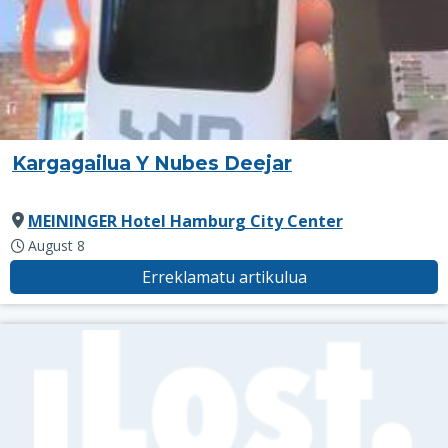
Kargagailua Y Nubes Deejar
MEININGER Hotel Hamburg City Center
August 8
Erreklamatu artikulua