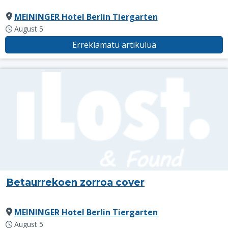
MEININGER Hotel Berlin Tiergarten
August 5
Erreklamatu artikulua
Betaurrekoen zorroa cover
MEININGER Hotel Berlin Tiergarten
August 5