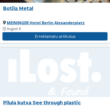
Botila Metal
MEININGER Hotel Berlin Alexanderplatz
August 8
Erreklamatu artikulua
Pilula kutxa See through plastic