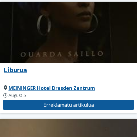
Liburua
MEININGER Hotel Dresden Zentrum
August 5
Erreklamatu artikulua