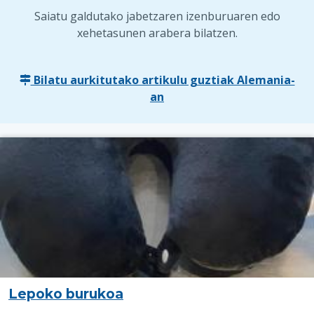
Saiatu galdutako jabetzaren izenburuaren edo
xehetasunen arabera bilatzen.
Bilatu aurkitutako artikulu guztiak Alemania-
an
Lepoko burukoa