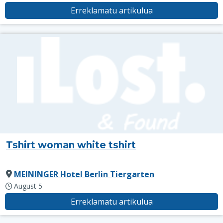
Erreklamatu artikulua
Tshirt woman white tshirt
MEININGER Hotel Berlin Tiergarten
August 5
Erreklamatu artikulua