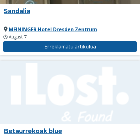
Sandalia
MEININGER Hotel Dresden Zentrum
August 7
Erreklamatu artikulua
Betaurrekoak blue