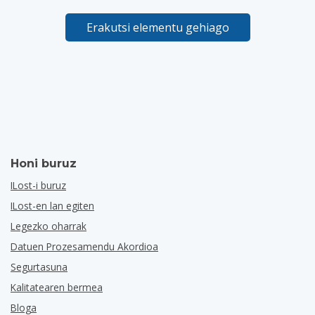
Erakutsi elementu gehiago
Honi buruz
ILost-i buruz
ILost-en lan egiten
Legezko oharrak
Datuen Prozesamendu Akordioa
Segurtasuna
Kalitatearen bermea
Bloga