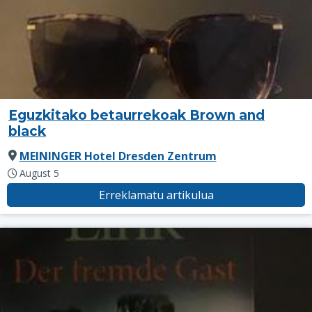
Eguzkitako betaurrekoak Brown and
black
MEININGER Hotel Dresden Zentrum
August 5
Erreklamatu artikulua