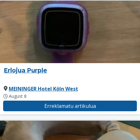
Erlojua Purple
MEININGER Hotel Köln West
August 8
Erreklamatu artikulua