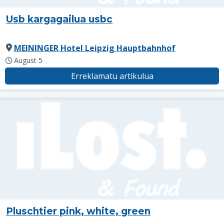
Usb kargagailua usbc
MEININGER Hotel Leipzig Hauptbahnhof
August 5
Erreklamatu artikulua
Pluschtier pink, white, green