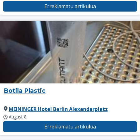
Erreklamatu artikulua
Botila Plastic
MEININGER Hotel Berlin Alexanderplatz
August 8
Erreklamatu artikulua