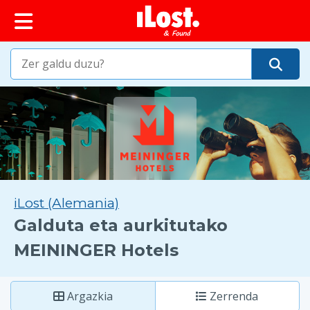
iLost (Alemania)
Galduta eta aurkitutako
MEININGER Hotels
Argazkia
Zerrenda