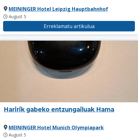
MEININGER Hotel Leipzig Hauptbahnhof
August 5
Erreklamatu artikulua
Haririk gabeko entzungailuak Hama
MEININGER Hotel Munich Olympiapark
August 5