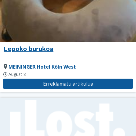
Lepoko burukoa
MEININGER Hotel Köln West
August 8
Erreklamatu artikulua