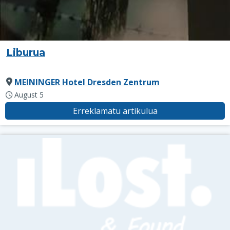
Liburua
MEININGER Hotel Dresden Zentrum
August 5
Erreklamatu artikulua