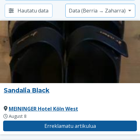
Hautatu data
Sandalia Black
MEININGER Hotel Köln West
August 8
Erreklamatu artikulua