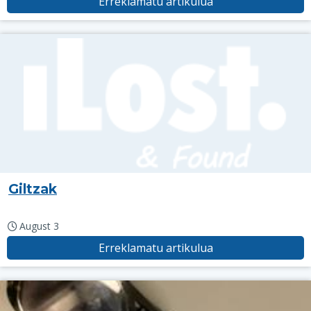
Erreklamatu artikulua
Giltzak
August 3
Erreklamatu artikulua