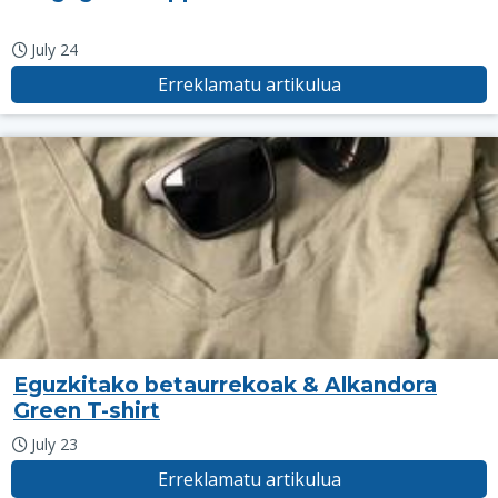
July 24
Erreklamatu artikulua
Eguzkitako betaurrekoak & Alkandora
Green T-shirt
July 23
Erreklamatu artikulua