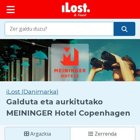
iLost (Danimarka)
Galduta eta aurkitutako
MEININGER Hotel Copenhagen
Argazkia
Zerrenda