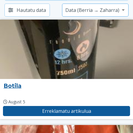
Hautatu data
Botila
August 5
Erreklamatu artikulua