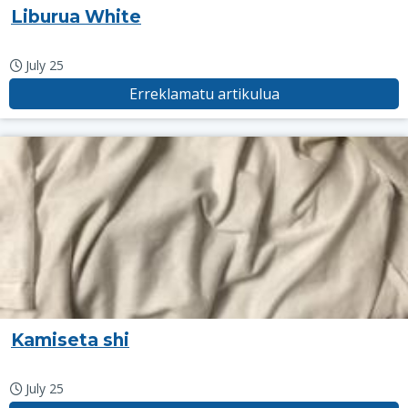
Liburua White
July 25
Erreklamatu artikulua
Kamiseta shi
July 25