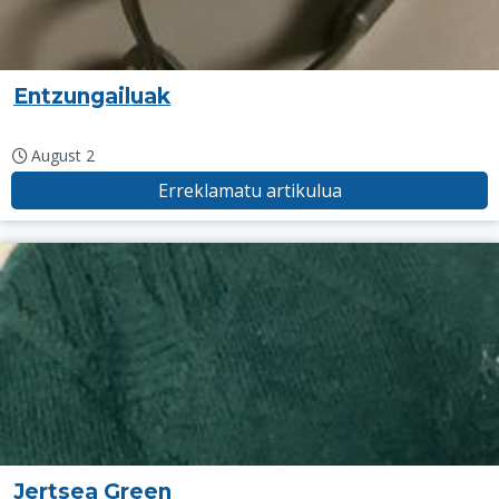
Entzungailuak
August 2
Erreklamatu artikulua
Jertsea Green