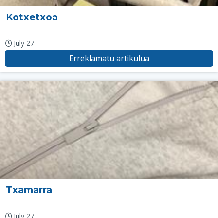
Kotxetxoa
July 27
Erreklamatu artikulua
Txamarra
July 27