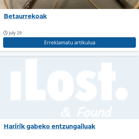
Betaurrekoak
July 29
Erreklamatu artikulua
Haririk gabeko entzungailuak