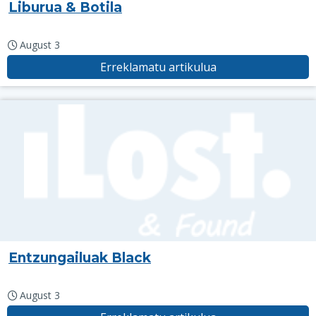
Liburua & Botila
August 3
Erreklamatu artikulua
Entzungailuak Black
August 3