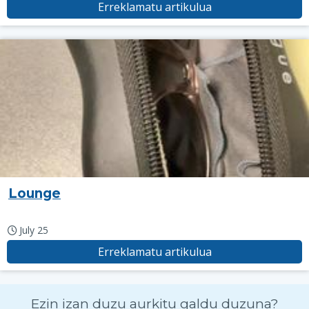
Erreklamatu artikulua
Lounge
July 25
Erreklamatu artikulua
Ezin izan duzu aurkitu galdu duzuna?