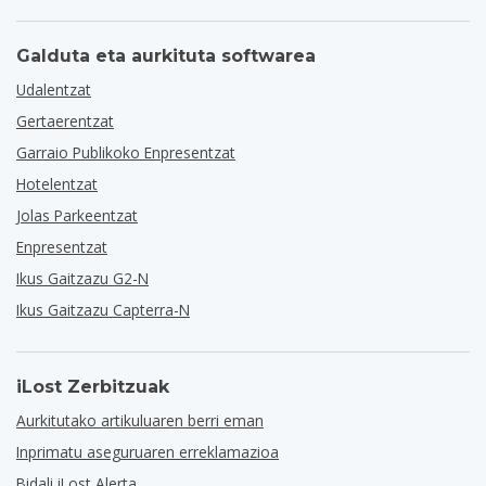
Galduta eta aurkituta softwarea
Udalentzat
Gertaerentzat
Garraio Publikoko Enpresentzat
Hotelentzat
Jolas Parkeentzat
Enpresentzat
Ikus Gaitzazu G2-N
Ikus Gaitzazu Capterra-N
iLost Zerbitzuak
Aurkitutako artikuluaren berri eman
Inprimatu aseguruaren erreklamazioa
Bidali iLost Alerta