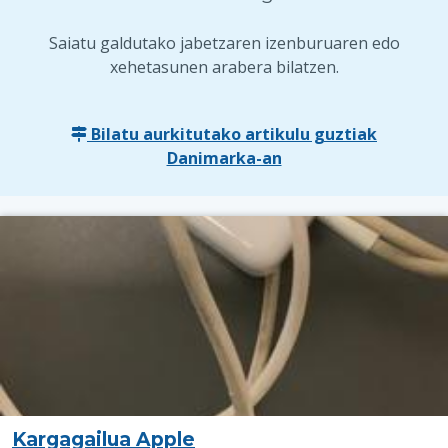
Saiatu galdutako jabetzaren izenburuaren edo
xehetasunen arabera bilatzen.
Bilatu aurkitutako artikulu guztiak
Danimarka-an
Kargagailua Apple