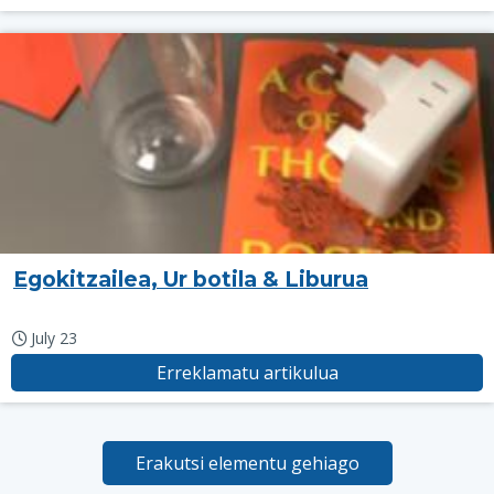
Egokitzailea, Ur botila & Liburua
July 23
Erreklamatu artikulua
Erakutsi elementu gehiago