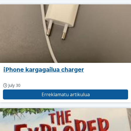
iPhone kargagailua charger
July 30
Erreklamatu artikulua