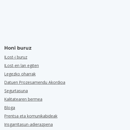
Honi buruz
ILost-i buruz
ILost-en lan egiten
Legezko oharrak
Datuen Prozesamendu Akordioa
Segurtasuna
Kalitatearen bermea
Bloga
Prentsa eta komunikabideak
Irisgarritasun-adierazpena