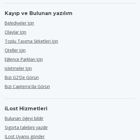
Kayıp ve Bulunan yazılım
Belediyeler Için
Olaylar Için
Toplu Taşıma Şirketleri Için
Oteller Için
Eğlence Parkları Için
Işletmeler Için
Bizi G2'de Görün
Bizi Capterra'da Görün
iLost Hizmetleri
Bulunan öğeyi bildir
Sigorta talebini yazdır
İLost Uyarısı gönder