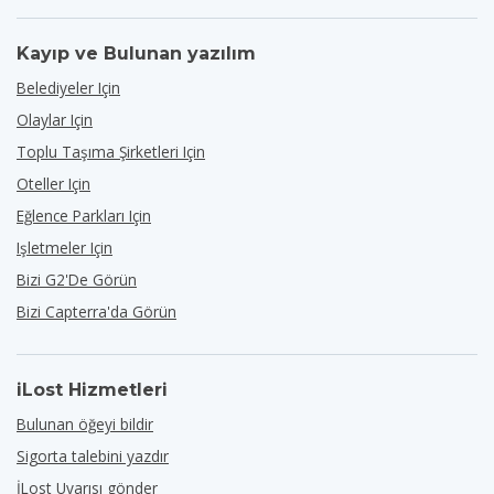
Kayıp ve Bulunan yazılım
Belediyeler Için
Olaylar Için
Toplu Taşıma Şirketleri Için
Oteller Için
Eğlence Parkları Için
Işletmeler Için
Bizi G2'de Görün
Bizi Capterra'da Görün
iLost Hizmetleri
Bulunan öğeyi bildir
Sigorta talebini yazdır
İLost Uyarısı gönder