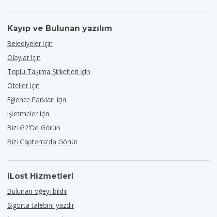
Kayıp ve Bulunan yazılım
Belediyeler Için
Olaylar Için
Toplu Taşıma Şirketleri Için
Oteller Için
Eğlence Parkları Için
Işletmeler Için
Bizi G2'de Görün
Bizi Capterra'da Görün
iLost Hizmetleri
Bulunan öğeyi bildir
Sigorta talebini yazdır