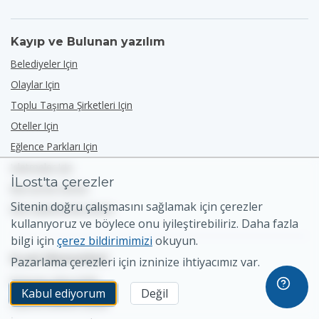
Kayıp ve Bulunan yazılım
Belediyeler Için
Olaylar Için
Toplu Taşıma Şirketleri Için
Oteller Için
Eğlence Parkları Için
Işletmeler Için
İLost'ta çerezler
Bizi G2'de Görün
Sitenin doğru çalışmasını sağlamak için çerezler
Bizi Capterra'da Görün
kullanıyoruz ve böylece onu iyileştirebiliriz. Daha fazla
bilgi için
çerez bildirimimizi
okuyun.
iLost Hizmetleri
Pazarlama çerezleri için izninize ihtiyacımız var.
Bulunan öğeyi bildir
Kabul ediyorum
Değil
Sigorta talebini yazdır