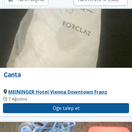
Çanta
MEININGER Hotel Vienna Downtown Franz
7 Ağustos
Öğe talep et