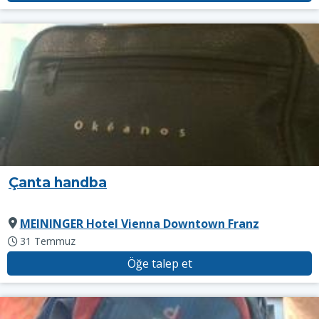
Çanta handba
MEININGER Hotel Vienna Downtown Franz
31 Temmuz
Öğe talep et