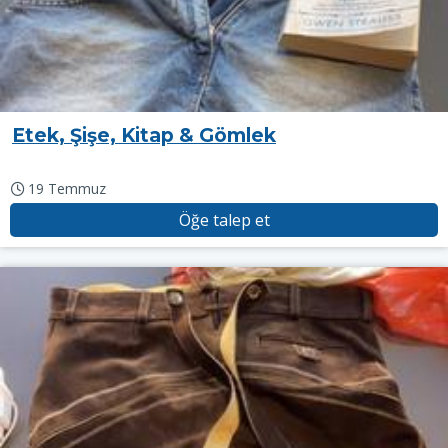
Etek, Şişe, Kitap & Gömlek
19 Temmuz
Öğe talep et