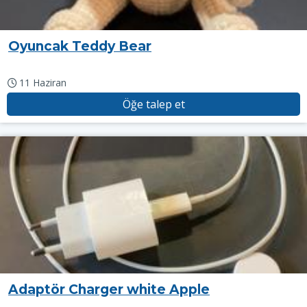
Oyuncak Teddy Bear
11 Haziran
Öğe talep et
Adaptör Charger white Apple