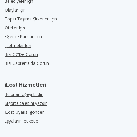
Belediyeler Için
Olaylar Için
Toplu Taşıma Şirketleri Için
Oteller Için
Eğlence Parkları Için
Işletmeler Için
Bizi G2'de Görün
Bizi Capterra'da Görün
iLost Hizmetleri
Bulunan öğeyi bildir
Sigorta talebini yazdır
İLost Uyarısı gönder
Eşyalarını etiketle