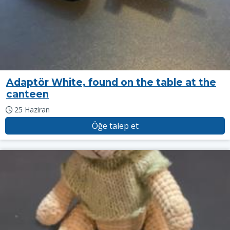
Adaptör White, found on the table at the
canteen
25 Haziran
Öğe talep et