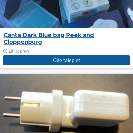
Çanta Dark Blue bag Peek and
Cloppenburg
28 Haziran
Öğe talep et