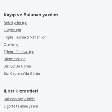
Kayıp ve Bulunan yazılım
Belediyeler Için
Olaylar Için
Toplu Taşıma Şirketleri Için
Oteller Için
Eğlence Parkları Için
Işletmeler Için
Bizi G2'de Görün
Bizi Capterra'da Görün
iLost Hizmetleri
Bulunan öğeyi bildir
Sigorta talebini yazdır