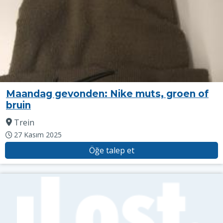
Maandag gevonden: Nike muts, groen of
bruin
Trein
27 Kasım 2025
Öğe talep et