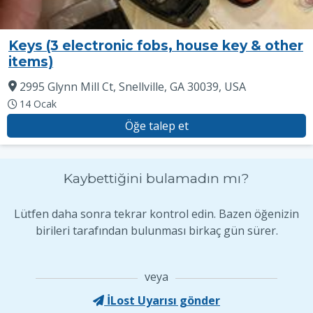
Keys (3 electronic fobs, house key & other
items)
2995 Glynn Mill Ct, Snellville, GA 30039, USA
14 Ocak
Öğe talep et
Kaybettiğini bulamadın mı?
Lütfen daha sonra tekrar kontrol edin. Bazen öğenizin
birileri tarafından bulunması birkaç gün sürer.
veya
İLost Uyarısı gönder