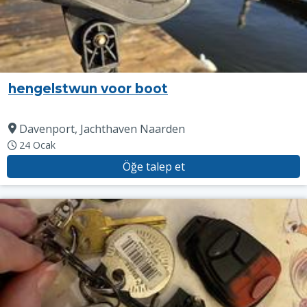
hengelstwun voor boot
Davenport, Jachthaven Naarden
24 Ocak
Öğe talep et