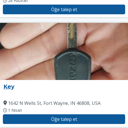
28 Haziran
Öğe talep et
Key
1642 N Wells St, Fort Wayne, IN 46808, USA
1 Nisan
Öğe talep et