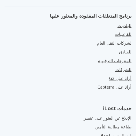
برنامج المتعلقات المفقودة والمعثور عليها
للبلديات
للفاعليات
لشركات النقل العام
للفنادق
للمنتزهات الترفيهية
للشركات
أرانا على G2
أرانا على Capterra
خدمات iLost
الإبلاغ عن العثور على عنصر
طباعة مطالبة التأمين
إرسال تنبيه iLost