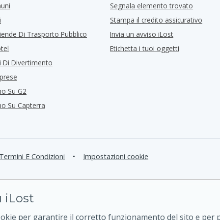
muni
Segnala elemento trovato
i
Stampa il credito assicurativo
iende Di Trasporto Pubblico
Invia un avviso iLost
tel
Etichetta i tuoi oggetti
i Di Divertimento
mprese
mo Su G2
mo Su Capterra
Termini E Condizioni
•
Impostazioni cookie
 iLost
ookie per garantire il corretto funzionamento del sito e per 