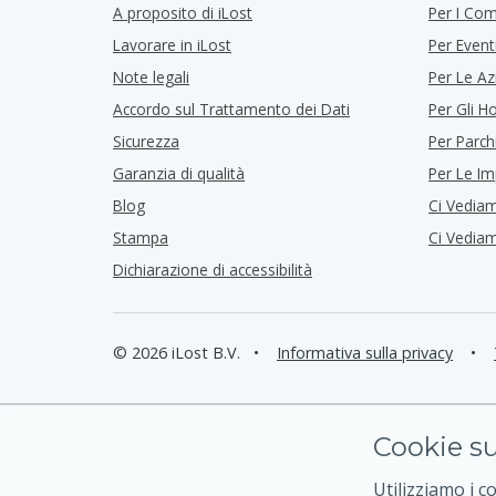
A proposito di iLost
Per I Co
Lavorare in iLost
Per Event
Note legali
Per Le Az
Accordo sul Trattamento dei Dati
Per Gli Ho
Sicurezza
Per Parch
Garanzia di qualità
Per Le I
Blog
Ci Vedia
Stampa
Ci Vedia
Dichiarazione di accessibilità
© 2026 iLost B.V.
•
Informativa sulla privacy
•
Cookie su
Utilizziamo i c