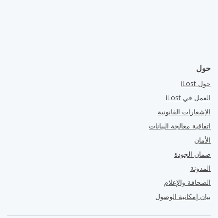
حول
حول iLost
العمل في iLost
الإشعارات القانونية
اتفاقية معالجة البيانات
الأمان
ضمان الجودة
المدونة
الصحافة والإعلام
بيان إمكانية الوصول