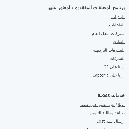
برنامج المتعلقات المفقودة والمعثور عليها
للبلديات
للفاعليات
لشركات النقل العام
للفنادق
للمنتزهات الترفيهية
للشركات
أرانا على G2
أرانا على Capterra
خدمات iLost
الإبلاغ عن العثور على عنصر
طباعة مطالبة التأمين
إرسال تنبيه iLost