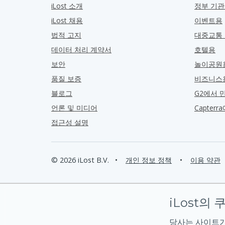
iLost 소개
정부 기
iLost 채용
이벤트용
법적 고지
대중교통
데이터 처리 계약서
호텔용
보안
놀이공원
품질 보증
비즈니스
블로그
G2에서 
언론 및 미디어
Capter
접근성 설명
© 2026 iLost B.V.
•
개인 정보 정책
•
이용 약관
iLost의 
당사는 사이트가