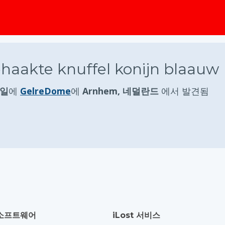
akte knuffel konijn blaauw
요일
에
GelreDome
에
Arnhem, 네덜란드
에서 발견됨
소프트웨어
iLost 서비스