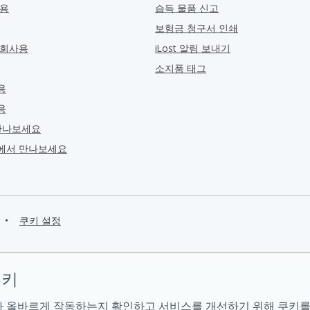
관용
습득 물품 신고
보험금 청구서 인쇄
 회사용
iLost 알림 보내기
소지품 태그
용
용
만나보세요
ra에서 만나보세요
•
쿠키 설정
쿠키
 올바르게 작동하는지 확인하고 서비스를 개선하기 위해 쿠키를