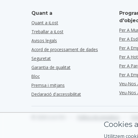
Quant a
Progra
d'obje
Quant a iLost
Per A Mun
Treballar a iLost
Per A Es
Avisos legals
Per A Em
Acord de processament de dades
Per A Hot
Seguretat
Per A Par
Garantia de qualitat
Per A Em
Bloc
Veu-Nos 
Premsa i mitjans
Veu-Nos 
Declaració d'accessibilitat
© 2026 iLost B.V.
•
Política de privadesa
•
Ter
Cookies a
Utilitzem cooki