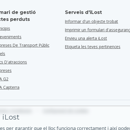
mari de gestió
Serveis d'iLost
ctes perduts
Informar d'un objecte trobat
icipis
Imprimir un formulari d'asseguran
deveniments
Envieu una alerta iLost
preses De Transport Públic
Etiqueta les teves pertinences
els
cs D'atraccions
preses
A G2
A Capterra
mes i Condicions
•
Configuració de cookies
 iLost
es per garantir que el lloc funciona correctament i així pode