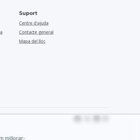
Suport
Centre d'ajuda
ça
Contacte general
Mapa del lloc
m millorar-