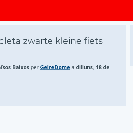
principal
cleta zwarte kleine fiets
ïsos Baixos
per
GelreDome
a
dilluns, 18 de