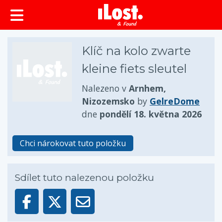
obsah
Klíč na kolo zwarte
kleine fiets sleutel
Nalezeno v
Arnhem,
Nizozemsko
by
GelreDome
dne
pondělí 18. května 2026
Chci nárokovat tuto položku
Sdílet tuto nalezenou položku