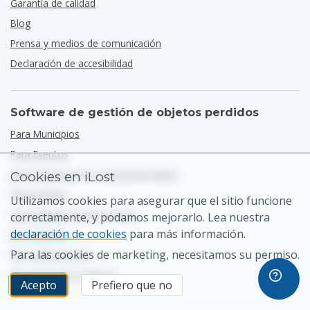
Garantía de calidad
Blog
Prensa y medios de comunicación
Declaración de accesibilidad
Software de gestión de objetos perdidos
Para Municipios
Para Eventos
Para Empresas De Transporte Público
Cookies en iLost
Para Hoteles
Utilizamos cookies para asegurar que el sitio funcione
Para Parques De Atracciones
correctamente, y podamos mejorarlo. Lea nuestra
declaración de cookies
para más información.
Por Negocios
Para las cookies de marketing, necesitamos su permiso.
Nos Vemos En G2
Nos Vemos En Capterra
Acepto
Prefiero que no