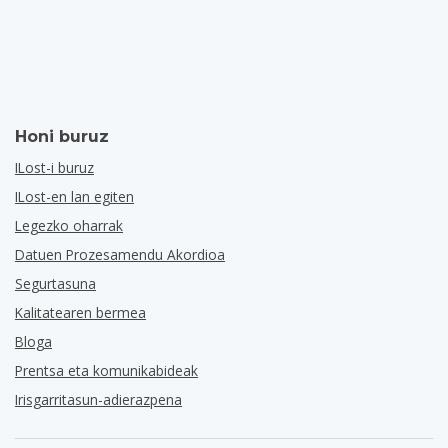
Honi buruz
ILost-i buruz
ILost-en lan egiten
Legezko oharrak
Datuen Prozesamendu Akordioa
Segurtasuna
Kalitatearen bermea
Bloga
Prentsa eta komunikabideak
Irisgarritasun-adierazpena