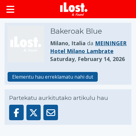
Bakeroak Blue
Milano, Italia
da
MEININGER
Hotel Milano Lambrate
Saturday, February 14, 2026
Elementu hau erreklamatu nahi dut
Partekatu aurkitutako artikulu hau