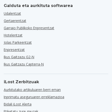
Galduta eta aurkituta softwarea
Udalentzat
Gertaerentzat
Garraio Publikoko Enpresentzat
Hotelentzat
Jolas Parkeentzat
Enpresentzat
Ikus Gaitzazu G2-N
Ikus Gaitzazu Capterra-N
iLost Zerbitzuak
Aurkitutako artikuluaren berri eman
Inprimatu aseguruaren erreklamazioa
Bidali iLost Alerta
Etiketatu zure gauzak