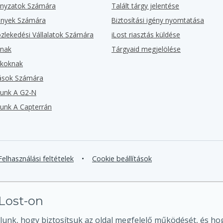
nyzatok Számára
Talált tárgy jelentése
ények Számára
Biztosítási igény nyomtatása
lekedési Vállalatok Számára
iLost riasztás küldése
knak
Tárgyaid megjelölése
rkoknak
zások Számára
zunk A G2-N
zunk A Capterrán
Felhasználási feltételek
•
Cookie beállítások
iLost-on
lunk, hogy biztosítsuk az oldal megfelelő működését, és hog