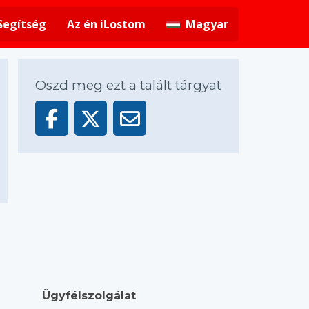
Segítség
Az én iLostom
Magyar
Oszd meg ezt a talált tárgyat
Ügyfélszolgálat