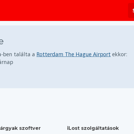
e
-ben találta a
Rotterdam The Hague Airport
ekkor:
sárnap
tárgyak szoftver
iLost szolgáltatások