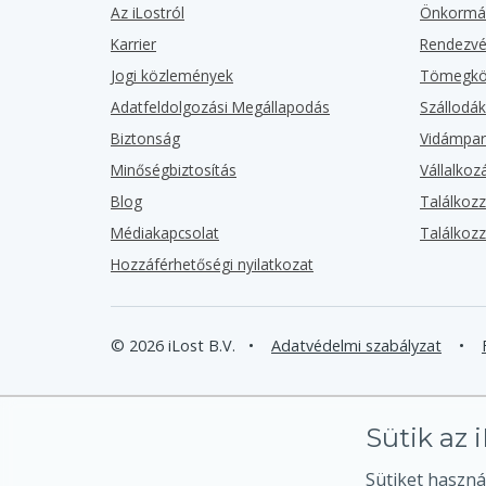
Az iLostról
Önkormá
Karrier
Rendezv
Jogi közlemények
Tömegköz
Adatfeldolgozási Megállapodás
Szállodá
Biztonság
Vidámpa
Minőségbiztosítás
Vállalko
Blog
Találkoz
Médiakapcsolat
Találkoz
Hozzáférhetőségi nyilatkozat
© 2026 iLost B.V.
•
Adatvédelmi szabályzat
•
Sütik az 
Sütiket haszná