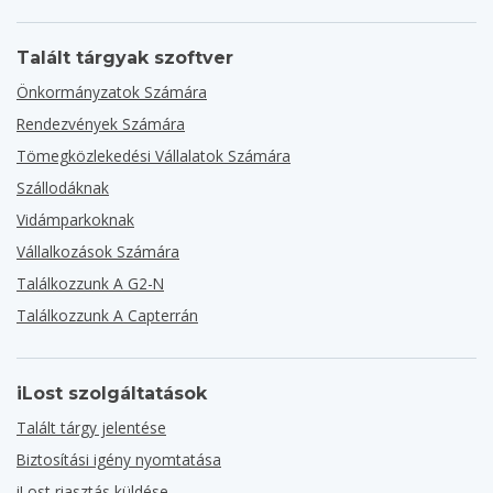
Talált tárgyak szoftver
Önkormányzatok Számára
Rendezvények Számára
Tömegközlekedési Vállalatok Számára
Szállodáknak
Vidámparkoknak
Vállalkozások Számára
Találkozzunk A G2-N
Találkozzunk A Capterrán
iLost szolgáltatások
Talált tárgy jelentése
Biztosítási igény nyomtatása
iLost riasztás küldése