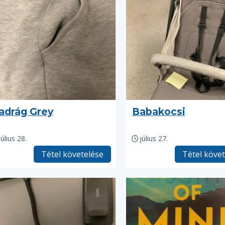
adrág Grey
Babakocsi
július 28.
július 27.
Tétel követelése
Tétel köve