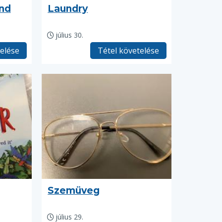
nd
Laundry
július 30.
telése
Tétel követelése
Szemüveg
július 29.