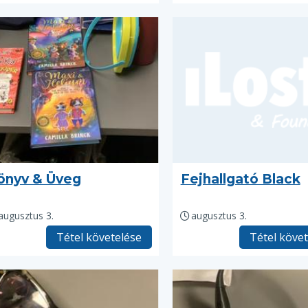
önyv & Üveg
Fejhallgató Black
augusztus 3.
augusztus 3.
Tétel követelése
Tétel köve