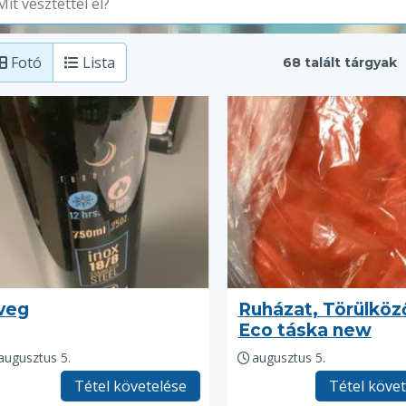
Fotó
Lista
68 talált tárgyak
veg
Ruházat, Törülköz
Eco táska new
augusztus 5.
augusztus 5.
Tétel követelése
Tétel köve