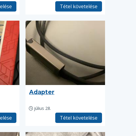
telése
Tétel követelése
Adapter
július 28.
telése
Tétel követelése