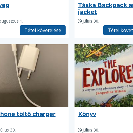
veg
Táska Backpack a
jacket
augusztus 1.
július 30.
Tétel követelése
Tétel köve
Phone töltő charger
Könyv
július 30.
július 30.