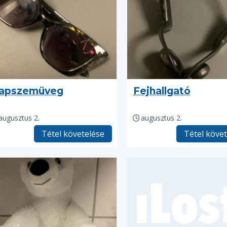
apszemüveg
Fejhallgató
augusztus 2.
augusztus 2.
Tétel követelése
Tétel köve