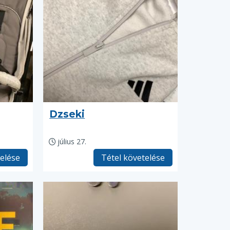
Dzseki
július 27.
telése
Tétel követelése