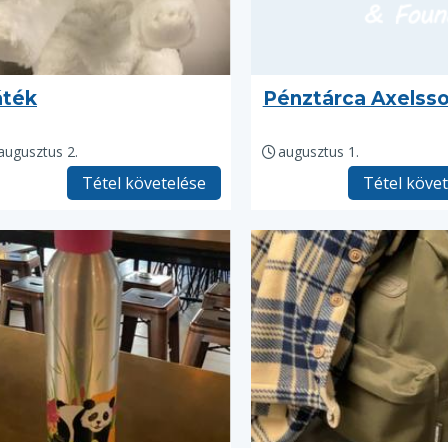
áték
Pénztárca Axelss
augusztus 2.
augusztus 1.
Tétel követelése
Tétel köve