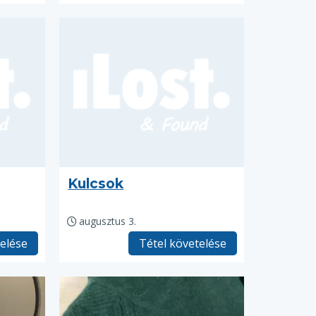
Kulcsok
augusztus 3.
telése
Tétel követelése