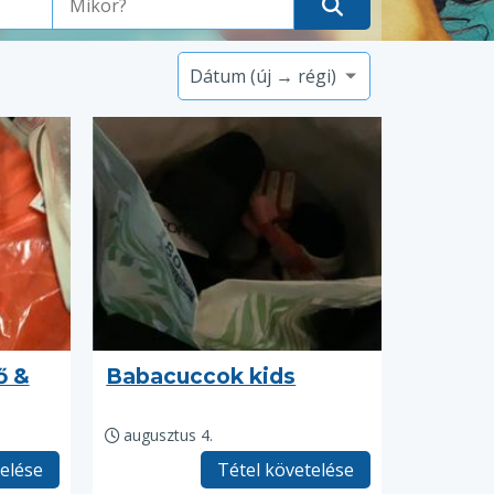
ő &
Babacuccok kids
augusztus 4.
telése
Tétel követelése