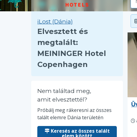
iLost (Dánia)
Elvesztett és
megtalált:
MEININGER Hotel
Copenhagen
Nem találtad meg,
amit elvesztettél?
Ü
Próbálj meg rákeresni az összes
talált elemre Dánia területén
Keresés az összes talált
elem között