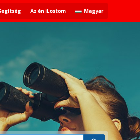
Segítség
Az én iLostom
Magyar