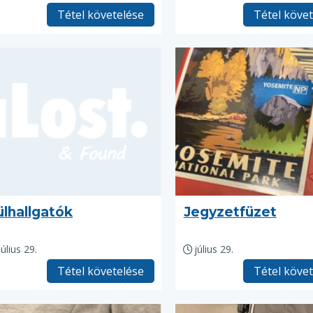
Tétel követelése
Tétel köve
ülhallgatók
Jegyzetfüzet
július 29.
július 29.
Tétel követelése
Tétel köve