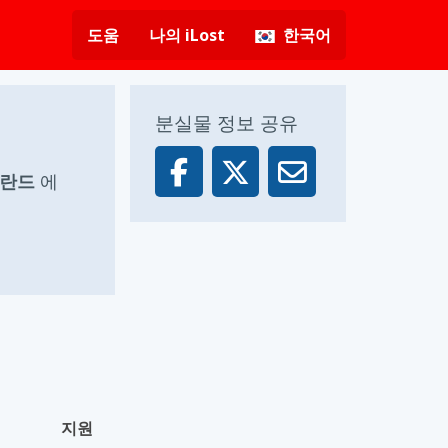
도움
나의 iLost
한국어
분실물 정보 공유
네덜란드
에
지원