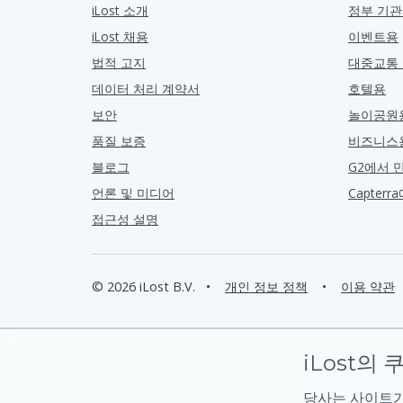
iLost 소개
정부 기
iLost 채용
이벤트용
법적 고지
대중교통
데이터 처리 계약서
호텔용
보안
놀이공원
품질 보증
비즈니스
블로그
G2에서 
언론 및 미디어
Capter
접근성 설명
© 2026 iLost B.V.
•
개인 정보 정책
•
이용 약관
iLost의 
당사는 사이트가