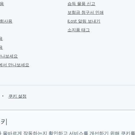
관용
습득 물품 신고
보험금 청구서 인쇄
 회사용
iLost 알림 보내기
소지품 태그
용
용
만나보세요
ra에서 만나보세요
•
쿠키 설정
쿠키
 올바르게 작동하는지 확인하고 서비스를 개선하기 위해 쿠키를