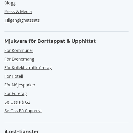
Blogg
Press & Media
Tillgänglighetssats
Mjukvara för Borttappat & Upphittat
För Kommuner
För Evenemang
För Kollektivtrafikföretag
För Hotell
För Nöjesparker
För Företag
Se Oss På G2
Se Oss På Capterra
iLost-tjänster