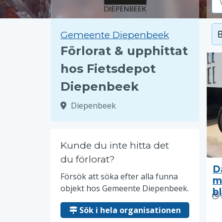
Gemeente Diepenbeek
Förlorat & upphittat
hos Fietsdepot
Diepenbeek
Diepenbeek
Kunde du inte hitta det
du förlorat?
D
Försök att söka efter alla funna
m
objekt hos Gemeente Diepenbeek.
b
Sök i hela organisationen