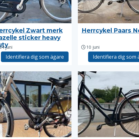
errcykel Zwart merk
Herrcykel Paars N
azelle sticker heavy
uty
24 juni
10 juni
Identifiera dig som ägare
Identifiera dig som