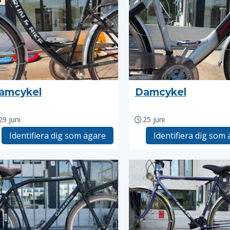
amcykel
Damcykel
29 juni
25 juni
Identifiera dig som ägare
Identifiera dig som