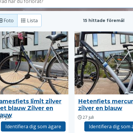
Foto
Lista
15 hittade föremål
amesfiets limit zilver
Hetenfiets mercu
et blauw Zilver en
zilver en blauw
lauw
31 juli
27 juli
Identifiera dig som ägare
Identifiera dig som