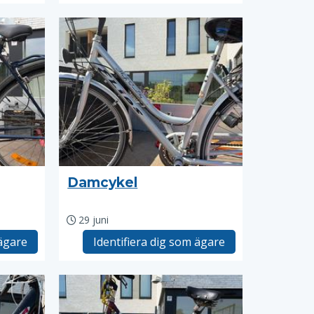
Damcykel
29 juni
 ägare
Identifiera dig som ägare