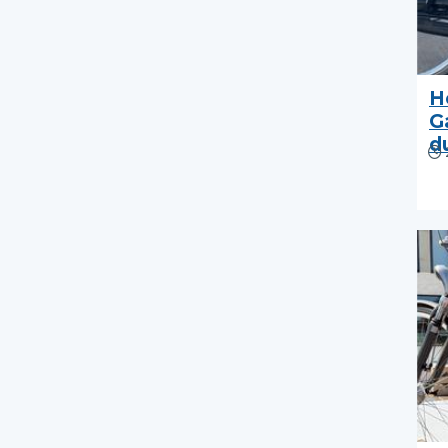
H
G
d