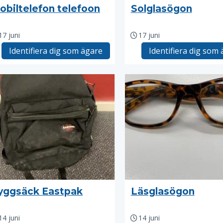
obiltelefon telefoon
Solglasögon
17 juni
17 juni
Identifiera dig som ägare
Identifiera dig som
yggsäck Eastpak
Läsglasögon
14 juni
14 juni