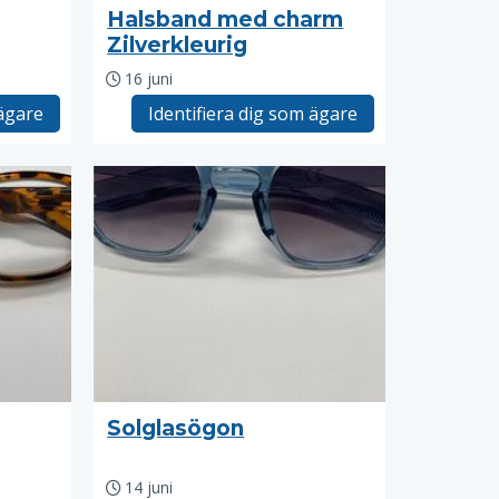
Halsband med charm
Zilverkleurig
16 juni
 ägare
Identifiera dig som ägare
Solglasögon
14 juni