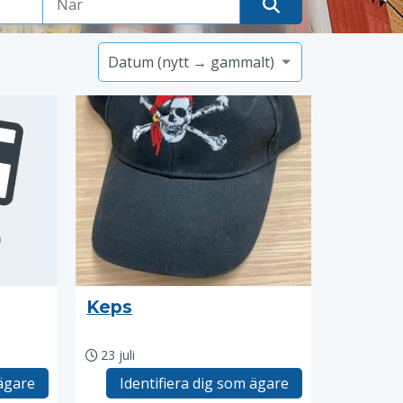
Keps
23 juli
 ägare
Identifiera dig som ägare