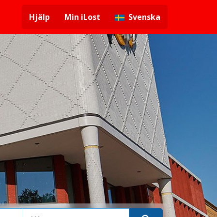
Hjälp
Min iLost
Svenska