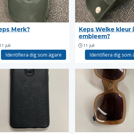
eps Merk?
Keps Welke kleur i
embleem?
11 juli
11 juli
Identifiera dig som ägare
Identifiera dig som