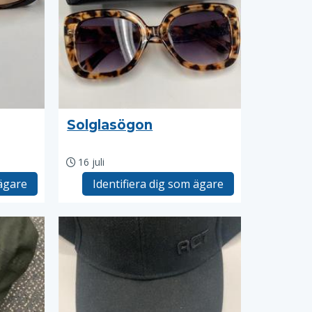
Solglasögon
16 juli
 ägare
Identifiera dig som ägare