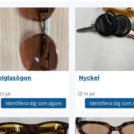
olglasögon
Nyckel
23 juli
16 juli
Identifiera dig som ägare
Identifiera dig som