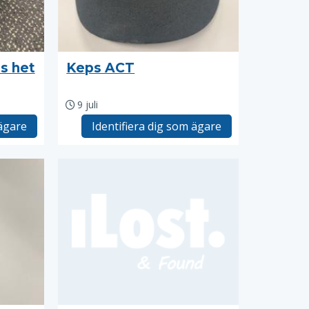
s het
Keps ACT
9 juli
 ägare
Identifiera dig som ägare