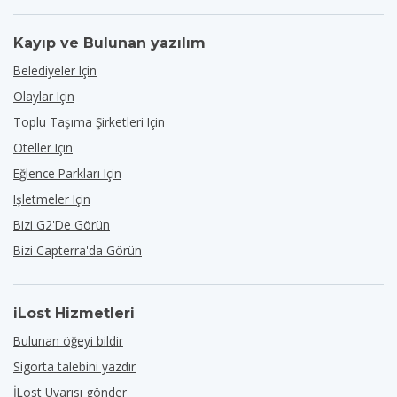
Kayıp ve Bulunan yazılım
Belediyeler Için
Olaylar Için
Toplu Taşıma Şirketleri Için
Oteller Için
Eğlence Parkları Için
Işletmeler Için
Bizi G2'de Görün
Bizi Capterra'da Görün
iLost Hizmetleri
Bulunan öğeyi bildir
Sigorta talebini yazdır
İLost Uyarısı gönder