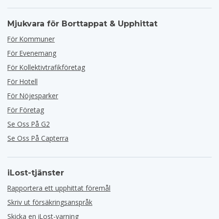
Mjukvara för Borttappat & Upphittat
För Kommuner
För Evenemang
För Kollektivtrafikföretag
För Hotell
För Nöjesparker
För Företag
Se Oss På G2
Se Oss På Capterra
iLost-tjänster
Rapportera ett upphittat föremål
Skriv ut försäkringsanspråk
Skicka en iLost-varning