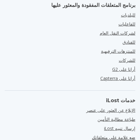
برنامج المتعلقات المفقودة والمعثور عليها
للبلديات
للفاعليات
لشركات النقل العام
للفنادق
للمنتزهات الترفيهية
للشركات
أرانا على G2
أرانا على Capterra
خدمات iLost
الإبلاغ عن العثور على عنصر
طباعة مطالبة التأمين
إرسال تنبيه iLost
ضع علامة على متعلقاتك