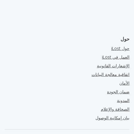
حول
حول iLost
العمل في iLost
الإشعارات القانونية
اتفاقية معالجة البيانات
الأمان
ضمان الجودة
المدونة
الصحافة والإعلام
بيان إمكانية الوصول