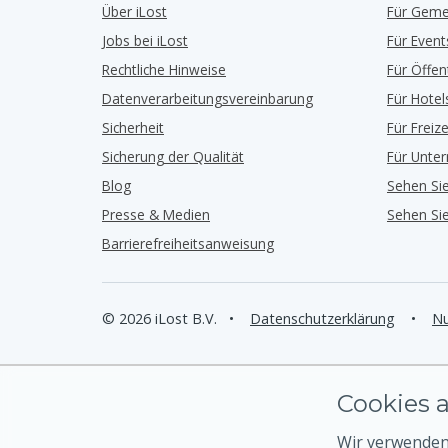
Über iLost
Für Geme
Jobs bei iLost
Für Event
Rechtliche Hinweise
Für Öffe
Datenverarbeitungsvereinbarung
Für Hotel
Sicherheit
Für Freiz
Sicherung der Qualität
Für Unte
Blog
Sehen Si
Presse & Medien
Sehen Si
Barrierefreiheitsanweisung
© 2026 iLost B.V.
•
Datenschutzerklärung
•
Nu
Cookies a
Wir verwenden 