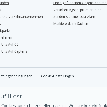
inden
Einen gefundenen Gegenstand me
s
Versicherungsanspruch drucken
ntliche Verkehrsunternehmen
Senden Sie eine iLost Alarm
s
Markiere deine Sachen
eitparks
rnehmen
e Uns Auf G2
e Uns Auf Capterra
tzungsbedingungen
•
Cookie-Einstellungen
uf iLost
Cookies, um sicherzustellen, dass die Website korrekt funk