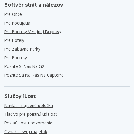
Softvér strát a nálezov
Pre Obce
Pre Podujatia
Pre Podniky Verejnej Dopravy
Pre Hotely
Pre Zábavné Parky
Pre Podniky
Pozrite Si Nás Na G2
Pozrite Sa Na Nás Na Capterre
Služby iLost
Nahlásiť nájdenú položku
Tlačivo pre poistnú udalosť
Poslať iLost upozornenie
Označte svoj majetok