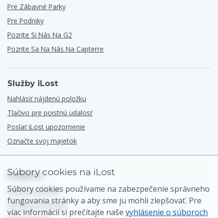
Pre Zábavné Parky
Pre Podniky
Pozrite Si Nás Na G2
Pozrite Sa Na Nás Na Capterre
Služby iLost
Nahlásiť nájdenú položku
Tlačivo pre poistnú udalosť
Poslať iLost upozornenie
Označte svoj majetok
Súbory cookies na iLost
Podpora
Súbory cookies používame na zabezpečenie správneho
Centrum pomoci
fungovania stránky a aby sme ju mohli zlepšovať. Pre
Všeobecný kontakt
viac informácií si prečítajte naše
vyhlásenie o súboroch