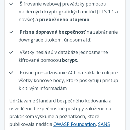
Šifrovanie webovej prevádzky pomocou
moderných kryptografických metód (TLS 1.1 a
novšie) a
priebežného utajenia
Prísna dopravná bezpečnosť
na zabránenie
downgrade útokom, únosom atď.
Všetky heslá sú v databáze jednosmerne
šifrované pomocou
bcrypt
.
Prísne presadzovanie ACL na základe rolí pre
všetky koncové body, ktoré poskytujú prístup
k citlivým informáciám.
Udržiavame štandard bezpečného kódovania a
osvedčené bezpečnostné postupy založené na
praktickom výskume a poznatkoch, ktoré
publikovala nadácia
OWASP Foundation
,
SANS