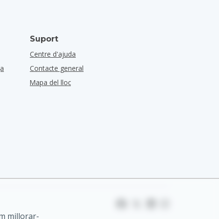
Suport
Centre d'ajuda
ça
Contacte general
Mapa del lloc
m millorar-