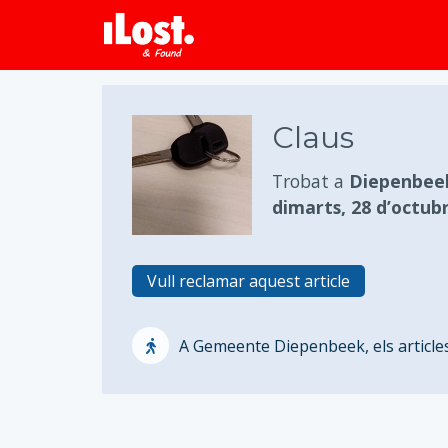
Claus
Trobat a
Diepenbeek
dimarts, 28 d’octub
Vull reclamar aquest article
A Gemeente Diepenbeek, els articles