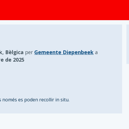
principal
, Bèlgica
per
Gemeente Diepenbeek
a
re de 2025
 només es poden recollir in situ.