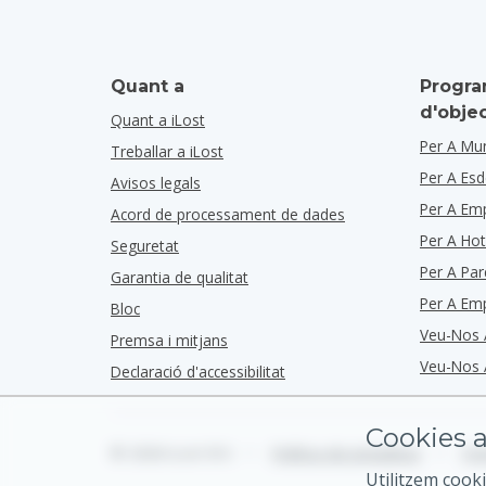
Quant a
Progra
d'obje
Quant a iLost
Per A Mun
Treballar a iLost
Per A Es
Avisos legals
Per A Em
Acord de processament de dades
Per A Hot
Seguretat
Per A Par
Garantia de qualitat
Per A Em
Bloc
Veu-Nos 
Premsa i mitjans
Veu-Nos 
Declaració d'accessibilitat
Cookies a
© 2026 iLost B.V.
•
Política de privadesa
•
Ter
Utilitzem cooki