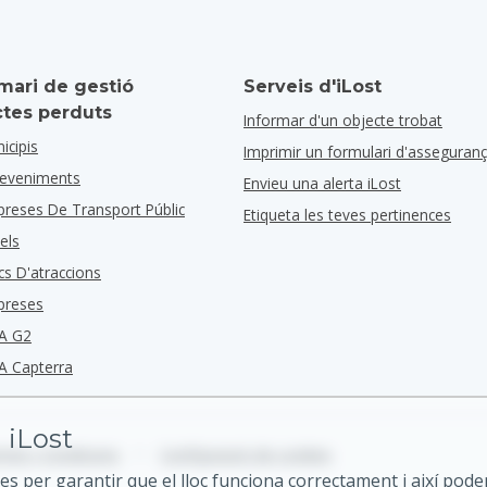
mari de gestió
Serveis d'iLost
ctes perduts
Informar d'un objecte trobat
icipis
Imprimir un formulari d'asseguran
deveniments
Envieu una alerta iLost
preses De Transport Públic
Etiqueta les teves pertinences
els
cs D'atraccions
preses
A G2
A Capterra
 iLost
mes i Condicions
•
Configuració de cookies
es per garantir que el lloc funciona correctament i així pode