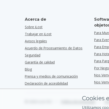
Acerca de
Softwa
objeto
Sobre iLost
Para Muni
Trabajar en iLost
Para Eve
Avisos legales
Para Emp
Acuerdo de Procesamiento de Datos
Para Hot
Seguridad
Para Par
Garantía de calidad
Por Nego
Blog
Nos Vem
Prensa y medios de comunicación
Nos Vemo
Declaración de accesibilidad
Cookies e
© 2026 iLost B.V.
•
Política de privacidad
•
Té
Utilizamos coo