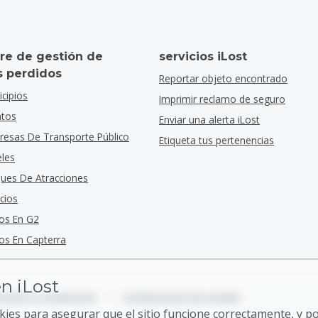
re de gestión de
servicios iLost
s perdidos
Reportar objeto encontrado
cipios
Imprimir reclamo de seguro
ntos
Enviar una alerta iLost
resas De Transporte Público
Etiqueta tus pertenencias
eles
ques De Atracciones
cios
os En G2
s En Capterra
n iLost
rminos y condiciones
•
Configuración de cookies
kies para asegurar que el sitio funcione correctamente, y 