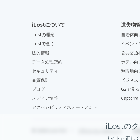
iLostについて
遺失物
iLostの理念
自治体向
iLostで働く
イベント
法的情報
公共交通
データ処理契約
ホテル向
セキュリティ
遊園地向
品質保証
ビジネス
ブログ
G2で見る
メディア情報
Capter
アクセシビリティステートメント
iLostの
© 2026 iLost B.V.
•
プライバシーポリシー
•
利
サイトが正しく