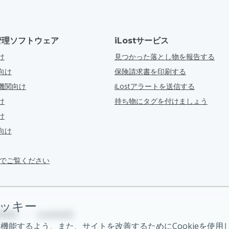
管理ソフトウェア
iLostサービス
け
見つかった落とし物を報告する
向け
保険請求書を印刷する
機関向け
iLostアラートを送信する
け
持ち物にタグを付けましょう
け
向け
ra でご覧ください
クッキー
用規約
•
Cookie設定
機能するよう、また、サイトを改善するためにCookieを使用